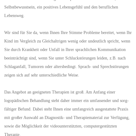
Selbstbewusstsein, ein positives Lebens­gefühl und den beruflichen
Lebensweg.
Wir sind für Sie da, wenn Ihnen Ihre Stimme Probleme bereitet, wenn Ihr
Kind im Vergleich zu Gleichaltrigen wenig oder undeutlich spricht, wenn
Sie durch Krank­heit oder Unfall in Ihrer sprachlichen Kommunikation
beeinträchtigt sind, wenn Sie unter Schluckstörungen leiden, z.B. nach
Schlaganfall, Tumoren oder alters­bedingt. Sprach- und Sprechstörungen
zeigen sich auf sehr unterschiedliche Weise.
Das Angebot an geeigneten Therapien ist groß. Am Anfang einer
logopädischen Be­hand­lung steht daher immer ein umfassender und sorg­
fältiger Befund. Dabei steht Ihnen eine umfang­reich ausge­stattete Praxis
mit großer Auswahl an Diag­nostik- und Therapie­material zur Ver­fügung,
sowie die Mög­lich­keit der video­unter­stützten, computer­gestützten
Therapie.