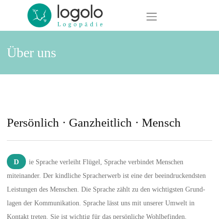
Direkt zur Hauptnavigation springen
Direkt zum Inhalt springen
Logolo Logopädie · Logopädie in Pankow, Lichtenberg und Bernau bei Berlin
Standorte
Über uns
Ergotherapie
Termin buchen / Kontakt
Therapien
Persönlich · Ganzheitlich · Mensch
Fortbildung
Über uns
Die Sprache verleiht Flügel, Sprache verbindet Menschen
miteinander. Der kindliche Spracherwerb ist eine der beein­druck­endsten
Aktuelles
Leistungen des Menschen. Die Sprache zählt zu den wichtigsten Grund­
lagen der Kommunikation. Sprache lässt uns mit unserer Umwelt in
Kontakt treten. Sie ist wichtig für das persönliche Wohl­be­finden,